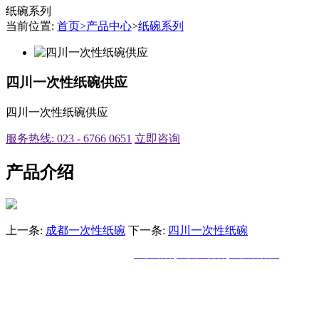
纸碗系列
当前位置:
首页
>
产品中心
>
纸碗系列
四川一次性纸碗供应
四川一次性纸碗供应
服务热线: 023 - 6766 0651
立即咨询
产品介绍
上一条:
成都一次性纸碗
下一条:
四川一次性纸碗
重庆鹰帆纸业有限公司 主营:
重庆纸杯
,
重庆广告杯
,
重庆纸杯厂
联系电话：0
官网地址：
www.cqyingfan.com
地址：重庆市南岸区涂山镇莲花工业园