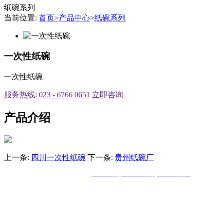
纸碗系列
当前位置:
首页
>
产品中心
>
纸碗系列
一次性纸碗
一次性纸碗
服务热线: 023 - 6766 0651
立即咨询
产品介绍
上一条:
四川一次性纸碗
下一条:
贵州纸碗厂
重庆鹰帆纸业有限公司 主营:
重庆纸杯
,
重庆广告杯
,
重庆纸杯厂
联系电话：0
官网地址：
www.cqyingfan.com
地址：重庆市南岸区涂山镇莲花工业园